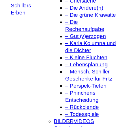
– Chefsache
Schillers
– Die Andere(n)
Erben
– Die grüne Krawatte
– Die
Rechenaufgabe
– Gut (v)erzogen
– Karla Kolumna und
die Dichter
– Kleine Fluchten
– Lebensplanung
– Mensch, Schiller –
Geschenke für Fritz
– Perspek-Tiefen
– Phinchens
Entscheidung
– Rückblende
– Todesspiele
BILDER
VIDEOS