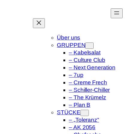
Zum
Inhalt
springen
Über uns
GRUPPEN
– Kabelsalat
– Culture Club
– Next Generation
– 7up
– Creme Frech
– Schiller-Chiller
– The Krümelz
– Plan B
STÜCKE
– „Toleranz“
– AK 2056