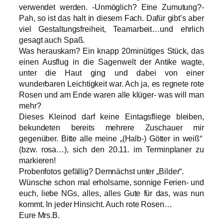
verwendet werden. -Unmöglich? Eine Zumutung?-
Pah, so ist das halt in diesem Fach. Dafür gibt’s aber
viel Gestaltungsfreiheit, Teamarbeit…und ehrlich
gesagt auch Spaß.
Was herauskam? Ein knapp 20minütiges Stück, das
einen Ausflug in die Sagenwelt der Antike wagte,
unter die Haut ging und dabei von einer
wunderbaren Leichtigkeit war. Ach ja, es regnete rote
Rosen und am Ende waren alle klüger- was will man
mehr?
Dieses Kleinod darf keine Eintagsfliege bleiben,
bekundeten bereits mehrere Zuschauer mir
gegenüber. Bitte alle meine „(Halb-) Götter in weiß“
(bzw. rosa…), sich den 20.11. im Terminplaner zu
markieren!
Probenfotos gefällig? Demnächst unter „Bilder“.
Wünsche schon mal erholsame, sonnige Ferien- und
euch, liebe NGs, alles, alles Gute für das, was nun
kommt. In jeder Hinsicht. Auch rote Rosen…
Eure Mrs.B.