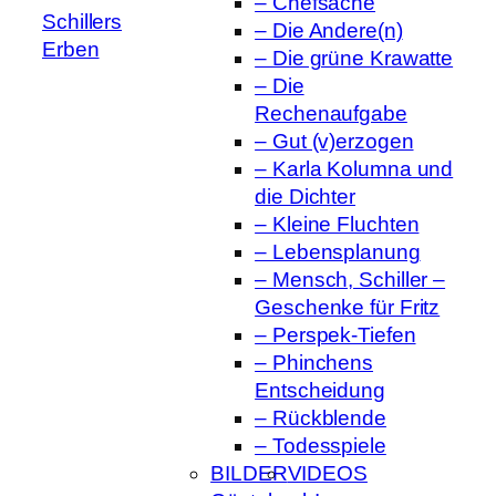
– Chefsache
Schillers
– Die Andere(n)
Erben
– Die grüne Krawatte
– Die
Rechenaufgabe
– Gut (v)erzogen
– Karla Kolumna und
die Dichter
– Kleine Fluchten
– Lebensplanung
– Mensch, Schiller –
Geschenke für Fritz
– Perspek-Tiefen
– Phinchens
Entscheidung
– Rückblende
– Todesspiele
BILDER
VIDEOS