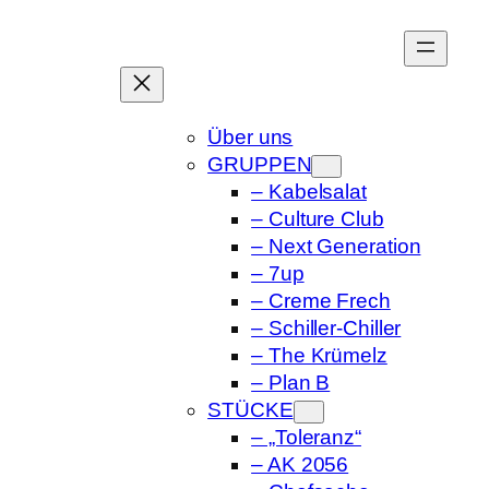
Zum
Inhalt
springen
Über uns
GRUPPEN
– Kabelsalat
– Culture Club
– Next Generation
– 7up
– Creme Frech
– Schiller-Chiller
– The Krümelz
– Plan B
STÜCKE
– „Toleranz“
– AK 2056