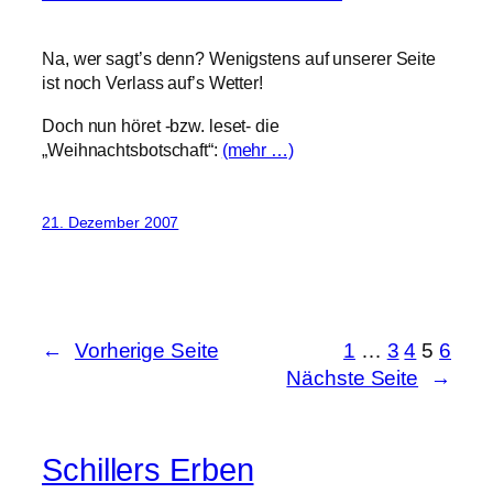
Na, wer sagt’s denn? Wenigstens auf unserer Seite
ist noch Verlass auf’s Wetter!
Doch nun höret -bzw. leset- die
„Weihnachtsbotschaft“:
(mehr …)
21. Dezember 2007
←
Vorherige Seite
1
…
3
4
5
6
Nächste Seite
→
Schillers Erben