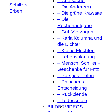
– Chefsache
Schillers
– Die Andere(n)
Erben
– Die grüne Krawatte
– Die
Rechenaufgabe
– Gut (v)erzogen
– Karla Kolumna und
die Dichter
– Kleine Fluchten
– Lebensplanung
– Mensch, Schiller –
Geschenke für Fritz
– Perspek-Tiefen
– Phinchens
Entscheidung
– Rückblende
– Todesspiele
BILDER
VIDEOS