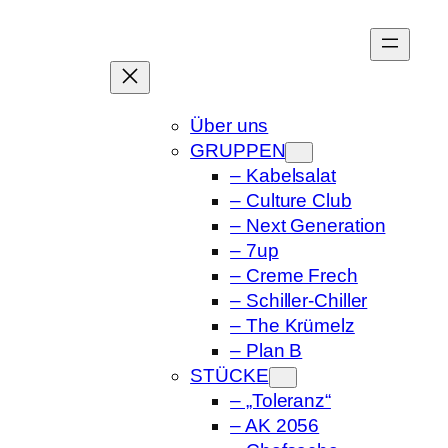
Zum
Inhalt
springen
Über uns
GRUPPEN
– Kabelsalat
– Culture Club
– Next Generation
– 7up
– Creme Frech
– Schiller-Chiller
– The Krümelz
– Plan B
STÜCKE
– „Toleranz“
– AK 2056