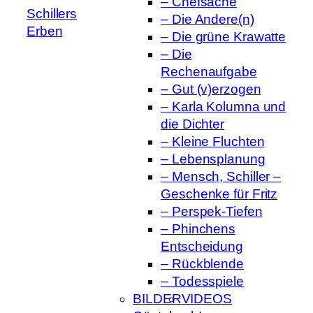
– Chefsache
Schillers
– Die Andere(n)
Erben
– Die grüne Krawatte
– Die
Rechenaufgabe
– Gut (v)erzogen
– Karla Kolumna und
die Dichter
– Kleine Fluchten
– Lebensplanung
– Mensch, Schiller –
Geschenke für Fritz
– Perspek-Tiefen
– Phinchens
Entscheidung
– Rückblende
– Todesspiele
BILDER
VIDEOS