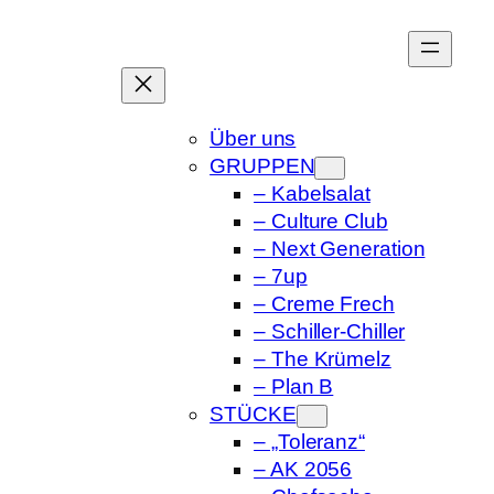
Zum
Inhalt
springen
Über uns
GRUPPEN
– Kabelsalat
– Culture Club
– Next Generation
– 7up
– Creme Frech
– Schiller-Chiller
– The Krümelz
– Plan B
STÜCKE
– „Toleranz“
– AK 2056