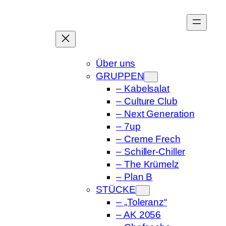
Zum
Inhalt
springen
Über uns
GRUPPEN
– Kabelsalat
– Culture Club
– Next Generation
– 7up
– Creme Frech
– Schiller-Chiller
– The Krümelz
– Plan B
STÜCKE
– „Toleranz“
– AK 2056