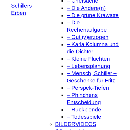
– Chefsache
Schillers
– Die Andere(n)
Erben
– Die grüne Krawatte
– Die
Rechenaufgabe
– Gut (v)erzogen
– Karla Kolumna und
die Dichter
– Kleine Fluchten
– Lebensplanung
– Mensch, Schiller –
Geschenke für Fritz
– Perspek-Tiefen
– Phinchens
Entscheidung
– Rückblende
– Todesspiele
BILDER
VIDEOS