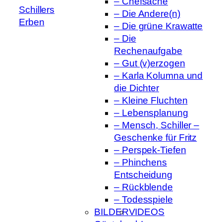
– Chefsache
Schillers
– Die Andere(n)
Erben
– Die grüne Krawatte
– Die
Rechenaufgabe
– Gut (v)erzogen
– Karla Kolumna und
die Dichter
– Kleine Fluchten
– Lebensplanung
– Mensch, Schiller –
Geschenke für Fritz
– Perspek-Tiefen
– Phinchens
Entscheidung
– Rückblende
– Todesspiele
BILDER
VIDEOS