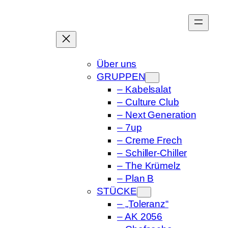
Zum
Inhalt
springen
Über uns
GRUPPEN
– Kabelsalat
– Culture Club
– Next Generation
– 7up
– Creme Frech
– Schiller-Chiller
– The Krümelz
– Plan B
STÜCKE
– „Toleranz“
– AK 2056