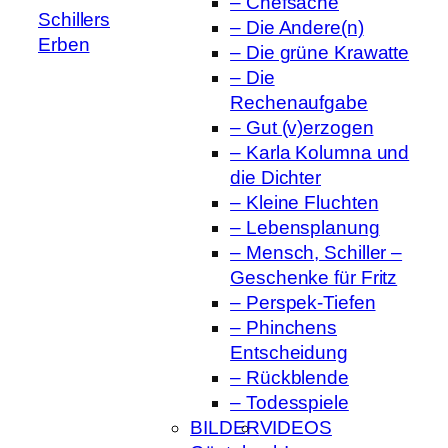
– Chefsache
Schillers
– Die Andere(n)
Erben
– Die grüne Krawatte
– Die
Rechenaufgabe
– Gut (v)erzogen
– Karla Kolumna und
die Dichter
– Kleine Fluchten
– Lebensplanung
– Mensch, Schiller –
Geschenke für Fritz
– Perspek-Tiefen
– Phinchens
Entscheidung
– Rückblende
– Todesspiele
BILDER
VIDEOS