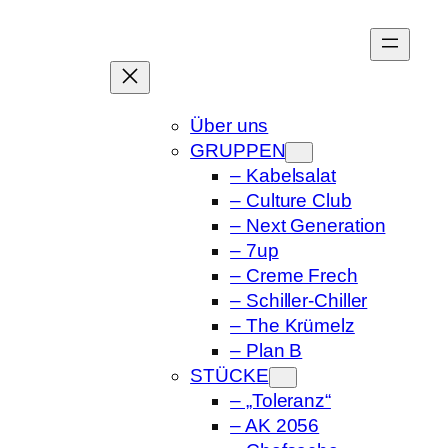
Zum
Inhalt
springen
Über uns
GRUPPEN
– Kabelsalat
– Culture Club
– Next Generation
– 7up
– Creme Frech
– Schiller-Chiller
– The Krümelz
– Plan B
STÜCKE
– „Toleranz“
– AK 2056