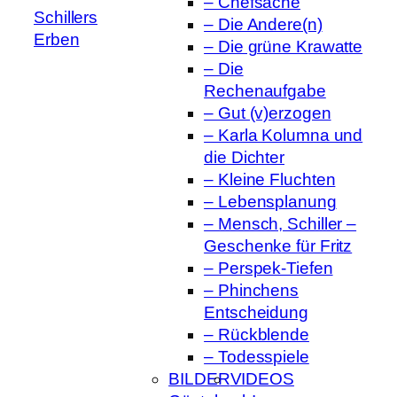
– Chefsache
Schillers
– Die Andere(n)
Erben
– Die grüne Krawatte
– Die
Rechenaufgabe
– Gut (v)erzogen
– Karla Kolumna und
die Dichter
– Kleine Fluchten
– Lebensplanung
– Mensch, Schiller –
Geschenke für Fritz
– Perspek-Tiefen
– Phinchens
Entscheidung
– Rückblende
– Todesspiele
BILDER
VIDEOS