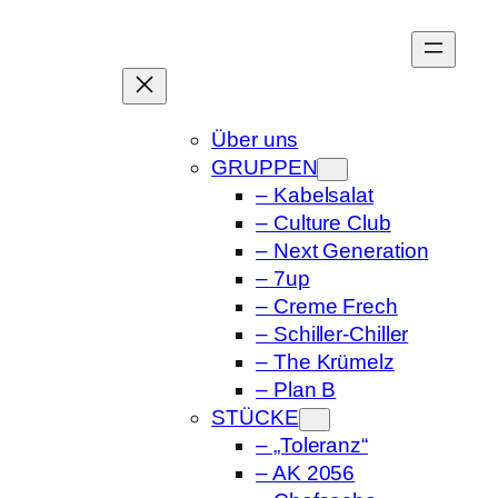
Zum
Inhalt
springen
Über uns
GRUPPEN
– Kabelsalat
– Culture Club
– Next Generation
– 7up
– Creme Frech
– Schiller-Chiller
– The Krümelz
– Plan B
STÜCKE
– „Toleranz“
– AK 2056