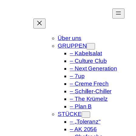
Zum
Inhalt
springen
Über uns
GRUPPEN
– Kabelsalat
– Culture Club
– Next Generation
– 7up
– Creme Frech
– Schiller-Chiller
– The Krümelz
– Plan B
STÜCKE
– „Toleranz“
– AK 2056