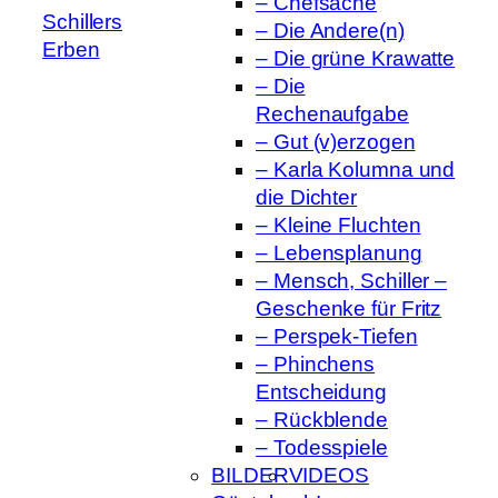
– Chefsache
Schillers
– Die Andere(n)
Erben
– Die grüne Krawatte
– Die
Rechenaufgabe
– Gut (v)erzogen
– Karla Kolumna und
die Dichter
– Kleine Fluchten
– Lebensplanung
– Mensch, Schiller –
Geschenke für Fritz
– Perspek-Tiefen
– Phinchens
Entscheidung
– Rückblende
– Todesspiele
BILDER
VIDEOS